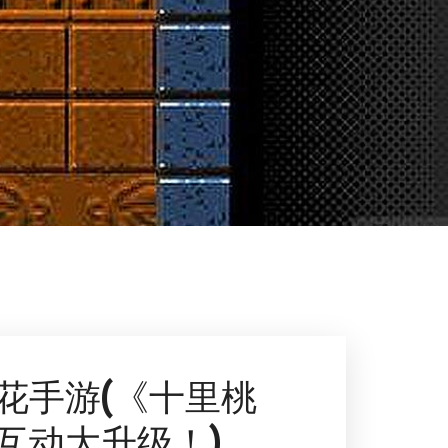
花手游(《十里桃
互动大升级！)